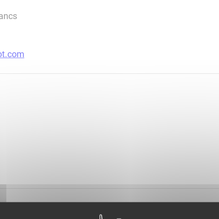
lancs
ot.com