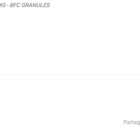
S - BFC GRANULES
m
Partag