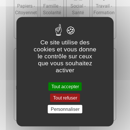
Papiers -
Famille -
Social -
Travail -
Citoyennet
Scolarité
Santé
Formation
é -
Élections
Ce site utilise des
cookies et vous donne
le contrôle sur ceux
que vous souhaitez
activer
Tout accepter
Logement
Transports
Argent -
Justice
- Mobilité
Impôts -
Tout refuser
Consomm
ation
Personnaliser