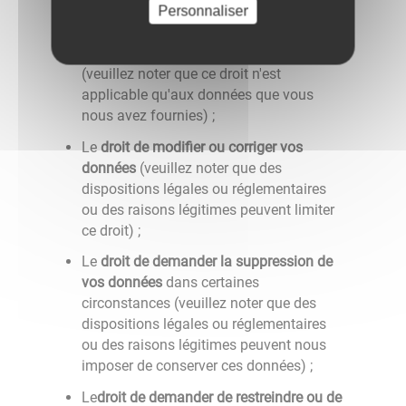
Personnaliser
électronique
et/ou de nous demander de
transmettre ces informations à un tiers
lorsque cela est techniquement possible
(veuillez noter que ce droit n'est
applicable qu'aux données que vous
nous avez fournies) ;
Le
droit de modifier ou corriger vos
données
(veuillez noter que des
dispositions légales ou réglementaires
ou des raisons légitimes peuvent limiter
ce droit) ;
Le
droit de demander la suppression de
vos données
dans certaines
circonstances (veuillez noter que des
dispositions légales ou réglementaires
ou des raisons légitimes peuvent nous
imposer de conserver ces données) ;
Le
droit de demander de restreindre ou de