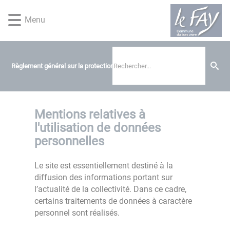
Lien
Lien
Lien
Lien
Panneau de gestion des cookies
d'accès
d'accès
d'accès
d'accès
Menu
rapide
rapide
rapide
rapide
au
au
à
au
menu
contenu
la
pied
principal
recherche
de
Règlement général sur la protection des données
page
Mentions relatives à
l'utilisation de données
personnelles
Le site est essentiellement destiné à la
diffusion des informations portant sur
l’actualité de la collectivité. Dans ce cadre,
certains traitements de données à caractère
personnel sont réalisés.