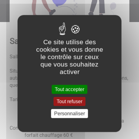
Salle communale
Ce site utilise des
cookies et vous donne
le contrôle sur ceux
Salle des fêtes :
que vous souhaitez
Située en plein bourg, la salle des fêtes est utilisée
activer
autant par les associations, pour leurs manifestations,
que par des particuliers.
Tout accepter
Tarifs 2025 :
Tout refuser
Personnaliser
150 € pour les habitants
210 € pour les personnes habitants hors de la
Commune
forfait chauffage 60 €