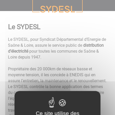
Le SYDESL
​​​​​​​​​​​​​​Le SYDESL, pour Syndicat Départemental d’Energie de
Saône & Loire, assure le service public de
distribution
d’électricité
pour toutes les communes de Saône &
Loire depuis 1947.
Propriétaire des 20 000km de réseaux basse et
moyenne tension, il les concède à ENEDIS qui en
assure l’entretien, la maintenance et le renouvellement.
Le SYDESL contrôle la bonne application des termes
du contrat de concession. Il garantit ainsi au territoire
l’équilibre de la desserte en électricité, la qualité des
réseaux et leur développement par la réalisation de
travaux de renforcement, d’enfouissement et
Ce site utilise des