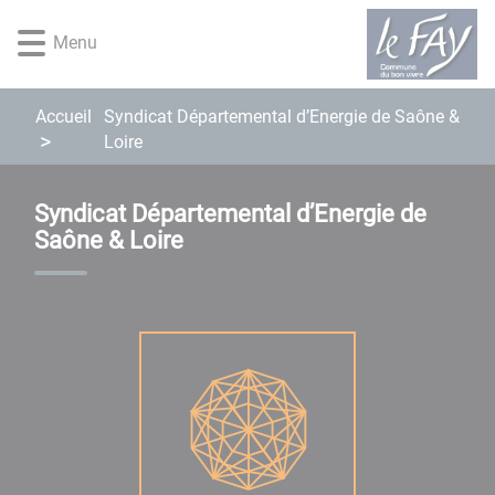
Lien
Lien
Lien
Lien
Panneau de gestion des cookies
d'accès
d'accès
d'accès
d'accès
Menu
rapide
rapide
rapide
rapide
au
au
à
au
menu
contenu
la
pied
Accueil
Syndicat Départemental d’Energie de Saône &
principal
recherche
de
Loire
page
Syndicat Départemental d’Energie de
Saône & Loire