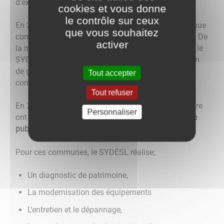
d’extension.
cookies et vous donne
le contrôle sur ceux
En 2008,la
distribution de gaz
est naturellement venue
que vous souhaitez
compléter la gamme des compétences du SYDESL. De
activer
la même façon que pour la distribution d’électricité, le
SYDESL concède à GRDF les réseaux de distribution
de gaz des communes qui lui ont transféré la
Tout accepter
compétence.
Tout refuser
En 2008, les 528 communes rurales de Saône & Loire
Personnaliser
ont transféré au SYDESL leur compétence
éclairage
public
.
Pour ces communes, le SYDESL réalise;
Un diagnostic de patrimoine,
La modernisation des équipements
L’entretien et le dépannage,